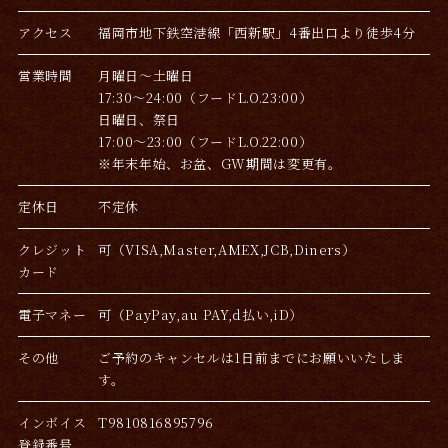
アクセス
福岡市地下鉄空港線「西新駅」4番出口より徒歩4分
営業時間
月曜日〜土曜日
17:30〜24:00（フードL.O.23:00）
日曜日、祭日
17:00〜23:00（フードL.O.22:00）
※年末年始、お盆、GW期間は変更有。
定休日
不定休
クレジット
可（VISA,Master,AMEX,JCB,Diners）
カード
電子マネー
可（PayPay,au PAY,d払い,iD）
その他
ご予約のキャンセルは1日前までにお願いいたしま
す。
インボイス
T9810816895796
登録番号