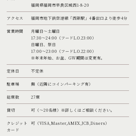
福岡県福岡市早良区城西1-8-20
アクセス
福岡市地下鉄空港線「西新駅」4番出口より徒歩4分
営業時間
月曜日〜土曜日
17:30〜24:00（フードL.O.23:00）
日曜日、祭日
17:00〜23:00（フードL.O.22:00）
※年末年始、お盆、GW期間は変更有。
定休日
不定休
駐車場
無（近隣にコインパーキング有）
総席数
27席
貸切
可（～20名様）※詳しくはご相談ください。
クレジット
可（VISA,Master,AMEX,JCB,Diners）
カード